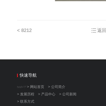
< 8212
返
快速导航
> 网站首页
> 公司简介
href="/"
> 发展历程
> 产品中心
> 公司新闻
> 联系方式