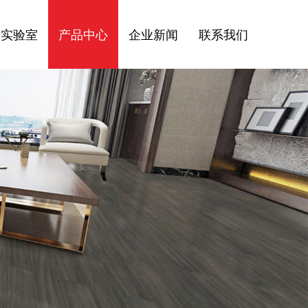
实验室
产品中心
企业新闻
联系我们