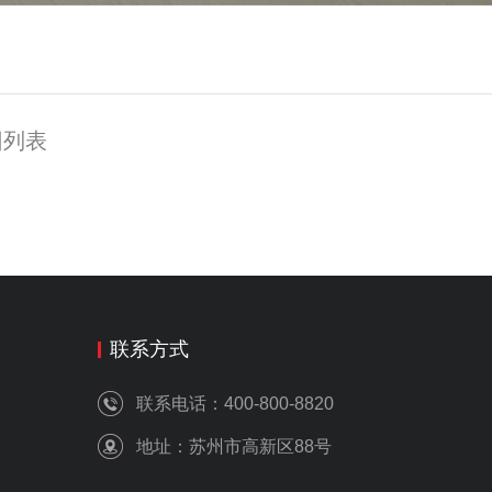
回列表
联系方式
联系电话：400-800-8820
地址：苏州市高新区88号