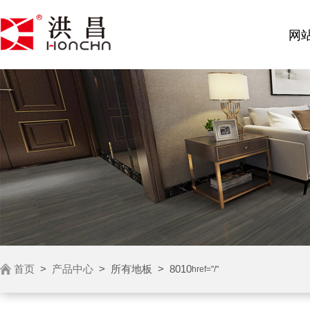
网
首页
>
产品中心
>
所有地板
>
8010
href="/"