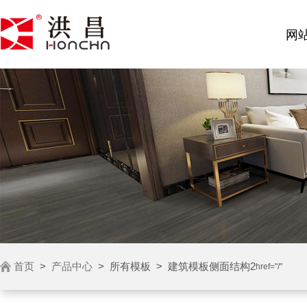
网
首页
>
产品中心
>
所有模板
>
建筑模板侧面结构2
href="/"