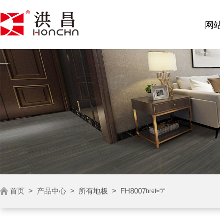
网
首页
>
产品中心
>
所有地板
>
FH8007
href="/"