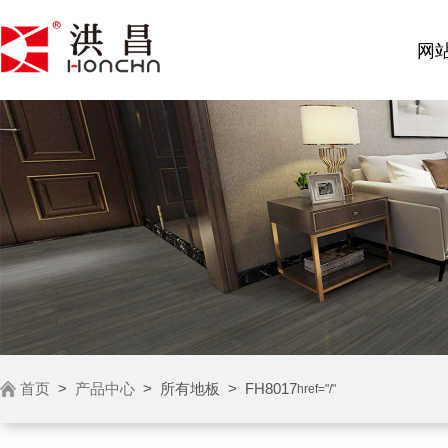
网
首页
>
产品中心
>
所有地板
>
FH8017
href="/"